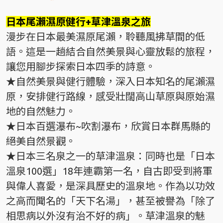
日本尾瀨濕原健行+草津溫泉之旅
漫步在日本最美濕原尾瀨，聆聽風拂草間的低
語。這是一趟結合自然美景與心靈放鬆的旅程，
讓您用腳步探索日本四季的詩意。
★自然美景與健行體驗，深入日本知名的尾瀨濕
原，安排健行路線，感受壯闊高山草原與原始濕
地的自然魅力。
★日本百選瀑布~吹割瀑布，欣賞日本群馬縣的
絕美自然景觀。
★日本三名泉之一的草津溫泉：同時也是「日本
溫泉100選」18年連霸第一名，自古即受到將軍
與偉人喜愛，是深具歷史的溫泉地。作為以功效
之高而聞名的「天下名湯」，甚至被譽為「除了
相思病以外沒有治不好的病」。草津溫泉的魅