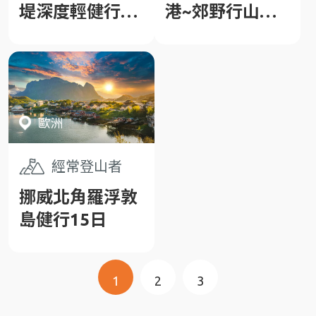
堤深度輕健行14
港~郊野行山、
日
穿村、攝影、米
其林美食5日
歐洲
經常登山者
挪威北角羅浮敦
島健行15日
1
2
3