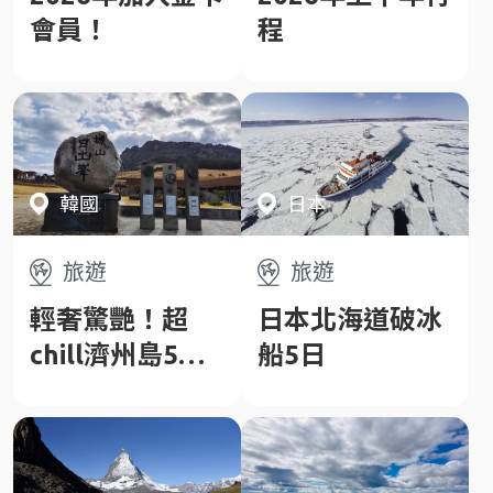
會員！
程
韓國
日本
旅遊
旅遊
輕奢驚艷！超
日本北海道破冰
chill濟州島5日~
船5日
豪華遊艇巡禮、
城山日出峰、精
彩亂打秀、網紅