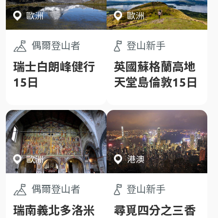
咖啡廳、精緻韓
服體驗
歐洲
歐洲
偶爾登山者
登山新手
瑞士白朗峰健行
英國蘇格蘭高地
15日
天堂島倫敦15日
歐洲
港澳
偶爾登山者
登山新手
瑞南義北多洛米
尋覓四分之三香